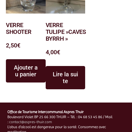
VERRE
VERRE
SHOOTER
TULIPE »CAVES
BYRRH »
2,50
€
4,00
€
Ajouter a
u panier
Lire la sui
te
Office de Tourisme Intercommunal Aspres Thuir
Boulevard Violet BP 25 66 300 THUIR – Tél. : 04 68 53 45 86 / Mail
:
contact@aspres-thuir.com
L’abus d’alcool est dangereux pour la santé. Consommez avec
modération.