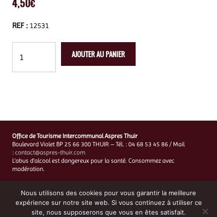
4,50
€
REF :
12531
AJOUTER AU PANIER
Office de Tourisme Intercommunal Aspres Thuir
Boulevard Violet BP 25 66 300 THUIR – Tél. : 04 68 53 45 86 / Mail
:
contact@aspres-thuir.com
L’abus d’alcool est dangereux pour la santé. Consommez avec
modération.
Mentions Légales
–
Charte de protection des données personnelles
–
CGV
Nous utilisons des cookies pour vous garantir la meilleure
Création du site et hébergement :
Digital Marketing 66
expérience sur notre site web. Si vous continuez à utiliser ce
site, nous supposerons que vous en êtes satisfait.