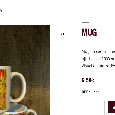
UG
MUG
Mug en céramique, 
affiches de 1903 o
Visuel aléatoire. Pe
6,50
€
REF :
1272
A