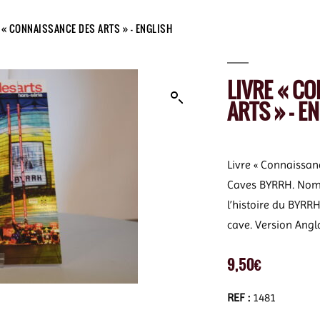
 « CONNAISSANCE DES ARTS » – ENGLISH
LIVRE « C
ARTS » – E
Livre « Connaissanc
Caves BYRRH. Nomb
l’histoire du BYRRH
cave. Version Angla
9,50
€
REF :
1481