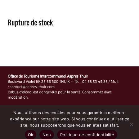
Rupture de stock
Office de Tourisme Intercommunal Aspres Thuir
Boulevard Violet BP 25 66 300 THUIR – Tél. : 04 68 53 45 86 / Mail
:
contact@aspres-thuir.com
L’abus d’alcool est dangereux pour la santé. Consommez avec
modération.
Mentions Légales
–
Charte de protection des données personnelles
–
CGV
Nous utilisons des cookies pour vous garantir la meilleure
Création du site et hébergement :
Digital Marketing 66
expérience sur notre site web. Si vous continuez à utiliser ce
site, nous supposerons que vous en êtes satisfait.
Ok
Non
Politique de confidentialité