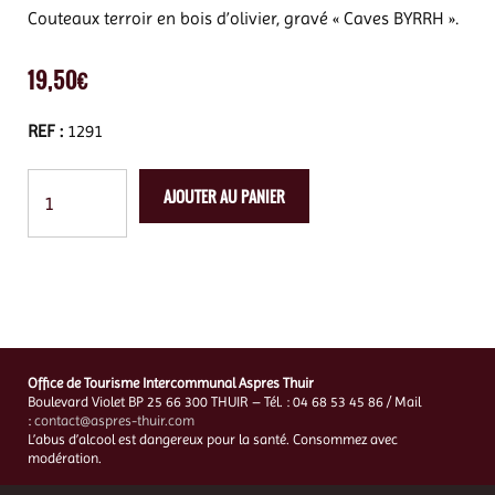
Couteaux terroir en bois d’olivier, gravé « Caves BYRRH ».
19,50
€
REF :
1291
AJOUTER AU PANIER
Office de Tourisme Intercommunal Aspres Thuir
Boulevard Violet BP 25 66 300 THUIR – Tél. : 04 68 53 45 86 / Mail
:
contact@aspres-thuir.com
L’abus d’alcool est dangereux pour la santé. Consommez avec
modération.
Mentions Légales
–
Charte de protection des données personnelles
–
CGV