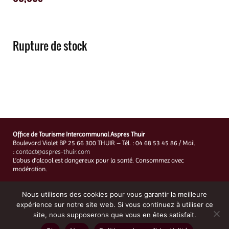
Rupture de stock
Office de Tourisme Intercommunal Aspres Thuir
Boulevard Violet BP 25 66 300 THUIR – Tél. : 04 68 53 45 86 / Mail
:
contact@aspres-thuir.com
L’abus d’alcool est dangereux pour la santé. Consommez avec
modération.
Mentions Légales
–
Charte de protection des données personnelles
–
CGV
Nous utilisons des cookies pour vous garantir la meilleure
Création du site et hébergement :
Digital Marketing 66
expérience sur notre site web. Si vous continuez à utiliser ce
site, nous supposerons que vous en êtes satisfait.