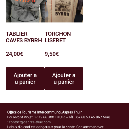
TABLIER
TORCHON
CAVES BYRRH
LISERET
24,00
€
9,50
€
Ajouter a
Ajouter a
u panier
u panier
Office de Tourisme Intercommunal Aspres Thuir
Boulevard Violet BP 25 66 300 THUIR – Tél. : 04 68 53 45 86 / Mail
:
contact@aspres-thuir.com
L’abus d’alcool est dangereux pour la santé. Consommez avec